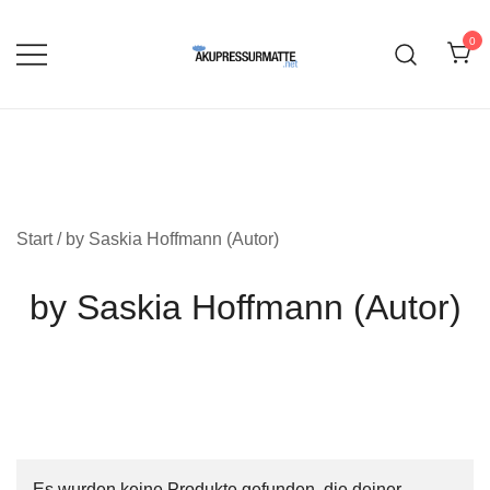
Zum
Inhalt
0
springen
Rückenentspannung und -Massage
Akupressurmatte
Start
/ by Saskia Hoffmann (Autor)
by Saskia Hoffmann (Autor)
Es wurden keine Produkte gefunden, die deiner